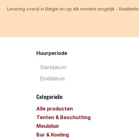
Overslaan naar inhoud
Levering overal in België en op elk moment mogelijk - Kwaliteits
Home
Producten
Informatie
Tips & Tricks
Over
Huurperiode
Categorieën
Alle producten
Tenten & Beschutting
Meubilair
Bar & Koeling