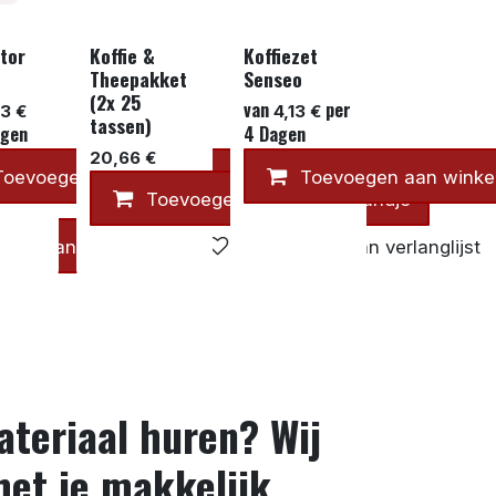
tor
Koffie &
Koffiezet
Theepakket
Senseo
(2x 25
van
per
53
€
4,13
€
tassen)
gen
4
Dagen
20,66
€
Toevoegen aan winkelmandje
Toevoegen aan winke
Toevoegen 
Toevoegen aan winkelmandje
inkelmandje
Toevoegen aan verlanglijst
teriaal huren? Wij
et je makkelijk