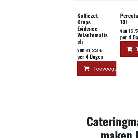
Koffiezet
Percola
Krups
10L
Evidence
van
16,
Volautomatis
per
4
Da
ch
van
41,23
€
per
4
Dagen
Toevoegen aan w
Cateringma
maken h