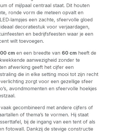
atum of mijlpaal centraal staat. Dit houten
ante, ronde vorm die meteen opvalt en
LED‑lampjes een zachte, sfeervolle gloed
n ideaal decoratiestuk voor verjaardagen,
 tuinfeesten en bedrijfsfeesten waar je een
cent wilt toevoegen.
100 cm
en een breedte van
60 cm
heeft de
drukwekkende aanwezigheid zonder te
n afwerking geeft het cijfer een
tstraling die in elke setting mooi tot zijn recht
erlichting zorgt voor een gezellige sfeer
oto’s, avondmomenten en sfeervolle hoekjes
estzaal.
vaak gecombineerd met andere cijfers of
jaartallen of thema’s te vormen. Hij staat
serttafel, bij de ingang van een tent of als
en fotowall. Dankzij de stevige constructie