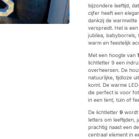
bijzondere leeftijd, d
cijfer heeft een eleg
dankzij de warmwitte 
verspreidt. Het is ee
jubilea, babyborrels,
warm en feestelijk ac
Met een hoogte van
lichtletter 9 een in
overheersen. De houte
natuurlijke, tijdloze ui
komt. De warme LED‑v
die perfect is voor f
in een tent, tuin of fe
De lichtletter
9
wordt 
letters om leeftijden, 
prachtig naast een des
centraal element in e