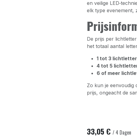
en veilige LED‑techn
elk type evenement, 
Prijsinfor
De prijs per lichtlet
het totaal aantal lette
1 tot 3 lichtlette
4 tot 5 lichtlette
6 of meer lichtle
Zo kun je eenvoudig c
prijs, ongeacht de sa
33,05
€
/
4
Dagen