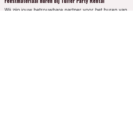
Feestmateriaal huren bij Tulfer Party Rental
Wij zijn jouw betrouwbare partner voor het huren van
feestmateriaal in België. Van partytenten en tafels tot
attracties en decoratie: Vanuit Lebbeke leveren wij
alles wat je nodig hebt voor een geslaagd feest, snel
en in perfecte staat. Reserveer eenvoudig online en
maak van elk evenement een succes!
Volg ons
Contact
info@tulfergroup.be
+32 494 10 23 13